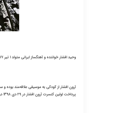
وحید افشار خواننده و آهنگساز ایرانی متولد ۱ تیر ۱۳۷۷ اصالتی خراسانی دارد و در شهر شاندیز مشهد متولد شده‌است.وی با نام هنری آرون افشار فعالیت می کند.
پرداخت اولین کنسرت آرون افشار در ۲۹ دی ۱۳۹۸ در سالن همایش میلاد نمایشگاه بین‌المللی تهران برگزار شد.